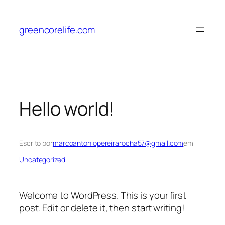
Pular
para
greencorelife.com
o
conteúdo
Hello world!
Escrito por
marcoantoniopereirarocha57@gmail.com
em
Uncategorized
Welcome to WordPress. This is your first
post. Edit or delete it, then start writing!